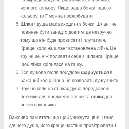
чорного кольору. Якщо ваша бочка іншого
кольору, то її можна пофарбувати.
Шланг
душа має виходити з бочки. Шланг не
повинен бути занадто довгим, це незручно,
тому що він буде провисати і плутатися.
Краще, коли на шланг встановлена лійка. Це
зручніше, ніж поливати себе зі шланга. Краще
щоб лійка кріпилася на гачку.
Вся душова після побудови
фарбується
в
бажаний колір. Вона не дозволить душу гнити.
Зручно коли на стінках душа передбачені
полички для предметів гігієни та
гачки
для
речей і рушників.
Важливо пам’ятати, що щоб уникнути цвілі і гнилі
дачного душа, його краще частіше провітрювати. І