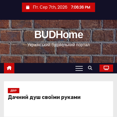
П
Пт. Сер 7th, 2026
7:06:36 PM
е
р
е
BUDHome
й
т
Український будівельний портал
и
д
о
к
о
н
т
ДВІР
Дачний душ своїми руками
е
н
т