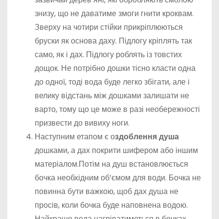
знизу, що не даватиме змоги гнити кроквам.
Зверху на чотири стійки прикріплюються
бруски як основа даху. Підлогу кріплять так
само, як і дах. Підлогу роблять із товстих
дощок. Не потрібно дошки тісно класти одна
до одної, тоді вода буде легко збігати, але і
велику відстань між дошками залишати не
варто, тому що це може в разі необережності
призвести до вивиху ноги.
Наступним етапом є о
здоблення душа
дошками, а дах покрити шифером або іншим
матеріалом.Потім на душ встановлюється
бочка необхідним об’ємом для води. Бочка не
повинна бути важкою, щоб дах душа не
просів, коли бочка буде наповнена водою.
Найкраще вода нагріватиметься в бочках