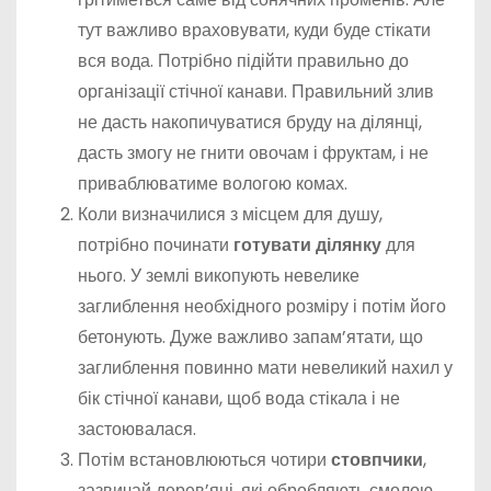
тут важливо враховувати, куди буде стікати
вся вода. Потрібно підійти правильно до
організації стічної канави. Правильний злив
не дасть накопичуватися бруду на ділянці,
дасть змогу не гнити овочам і фруктам, і не
приваблюватиме вологою комах.
Коли визначилися з місцем для душу,
потрібно починати
готувати ділянку
для
нього. У землі викопують невелике
заглиблення необхідного розміру і потім його
бетонують. Дуже важливо запам’ятати, що
заглиблення повинно мати невеликий нахил у
бік стічної канави, щоб вода стікала і не
застоювалася.
Потім встановлюються чотири
стовпчики
,
зазвичай дерев’яні, які обробляють смолою