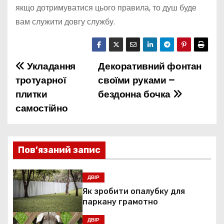
якщо дотримуватися цього правила, то душ буде
вам служити довгу службу.
Укладання
Декоративний фонтан
Н
тротуарної
своїми руками –
а
плитки
бездонна бочка
самостійно
в
і
г
Пов’язаний запис
а
ДВІР
ц
Як зробити опалубку для
паркану грамотно
і
ДВІР