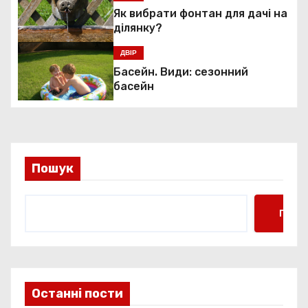
я
Як вибрати фонтан для дачі на
ділянку?
з
ДВІР
а
Басейн. Види: сезонний
басейн
п
и
с
Пошук
і
Пошу
в
Останні пости