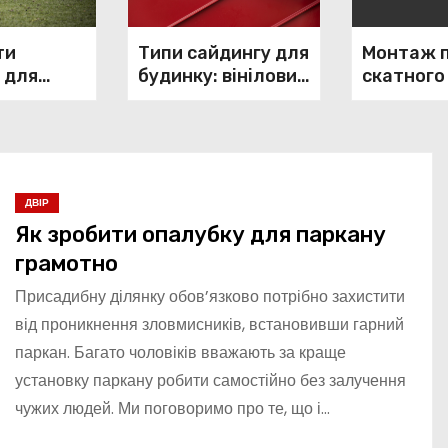
ти
Типи сайдингу для
Монтаж п
 для
будинку: вініловий
скатного
грамотно
і фіброцементний
ДВІР
Як зробити опалубку для паркану
грамотно
Присадибну ділянку обов’язково потрібно захистити
від проникнення зловмисників, встановивши гарний
паркан. Багато чоловіків вважають за краще
установку паркану робити самостійно без залучення
чужих людей. Ми поговоримо про те, що і…