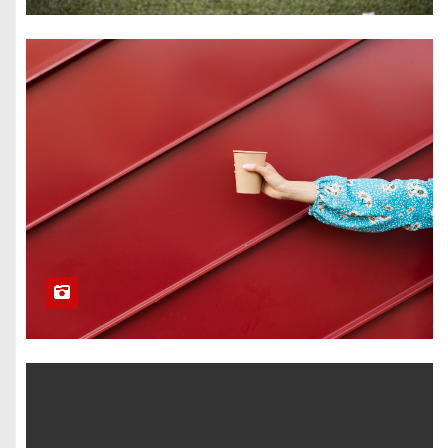
Вентиляція в
даху
Як правильно
утеплити дах?