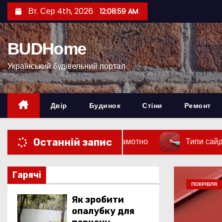
П
Вт. Сер 4th, 2026
12:09:00 AM
е
р
BUDHome
е
й
Український будівельний портал
т
и
д
Двір
Будинок
Стіни
Ремонт
о
к
алубку для паркану грамотно
Типи сайдингу для бу
Останній запис
о
н
т
Гарячі
ПОКРІВЛЯ
е
Як зробити
н
опалубку для
т