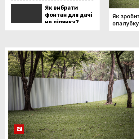
Як вибрати
фонтан для дачі
Як зроби
на ділянку?
опалубку
паркану 
Басейн. Види:
сезонний
басейн
Утеплюємо фундамент на
гвинтових палях
Плитний
фундамент –
слабкі та сильні
сторони