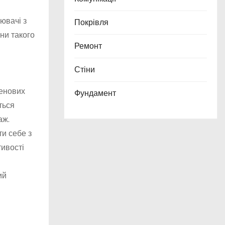
ювачі з
Покрівля
они такого
Ремонт
Стіни
ленових
Фундамент
ться
аж.
и себе з
тивості
ий