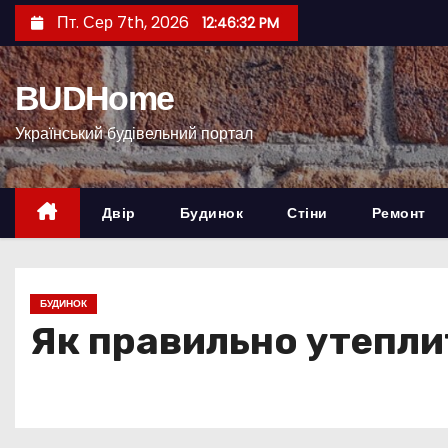
П
Пт. Сер 7th, 2026
12:46:33 PM
е
р
BUDHome
е
й
Український будівельний портал
т
и
д
Двір
Будинок
Стіни
Ремонт
о
к
о
БУДИНОК
н
Як правильно утепли
т
е
н
т