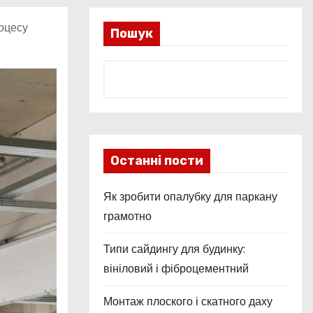
роцесу
Пошук
Останні пости
Як зробити опалубку для паркану
грамотно
Типи сайдингу для будинку:
вініловий і фіброцементний
Монтаж плоского і скатного даху