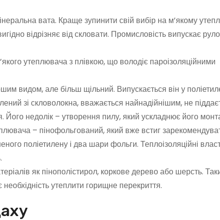
неральна вата. Краще зупинити свій вибір на м’якому утепл
 вигідно відрізняє від скловати. Промисловість випускає рул
якого утеплювача з плівкою, що володіє пароізоляційними
шим видом, але більш щільний. Випускається він у поліети
лений зі скловолокна, вважається найнадійнішим, не піддає
я. Його недолік – утворення пилу, який ускладнює його монт
плювача – пінофольгований, який вже встиг зарекомендуват
неного поліетилену і два шари фольги. Теплоізоляційні влас
.
еріалів як пінополістирол, коркове дерево або шерсть. Так
є необхідність утеплити горищне перекриття.
даху