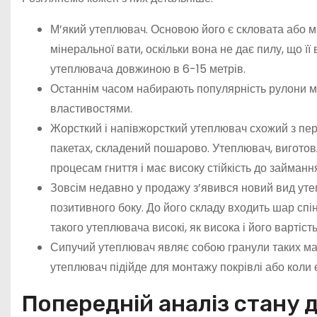
М’який утеплювач. Основою його є скловата або мі
мінеральної вати, оскільки вона не дає пилу, що її
утеплювача довжиною в 6-15 метрів.
Останнім часом набирають популярність рулони м’
властивостями.
Жорсткий і напівжорсткий утеплювач схожий з пер
пакетах, складений пошарово. Утеплювач, виготов
процесам гниття і має високу стійкість до займанн
Зовсім недавно у продажу з’явився новий вид уте
позитивного боку. До його складу входить шар спі
такого утеплювача високі, як висока і його вартість
Сипучий утеплювач являє собою гранули таких мат
утеплювач підійде для монтажу покрівлі або коли 
Попередній аналіз стану 