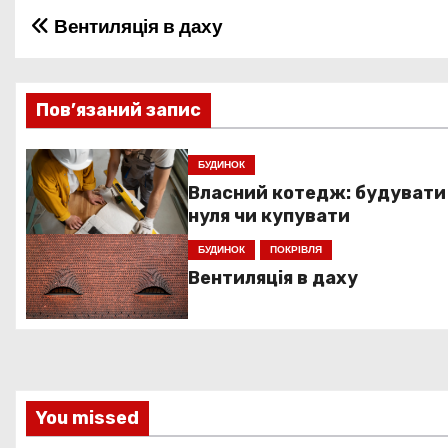
Вентиляція в даху
Н
а
в
Пов’язаний запис
і
БУДИНОК
Власний котедж: будувати
г
нуля чи купувати
а
БУДИНОК
ПОКРІВЛЯ
ц
Вентиляція в даху
і
я
з
You missed