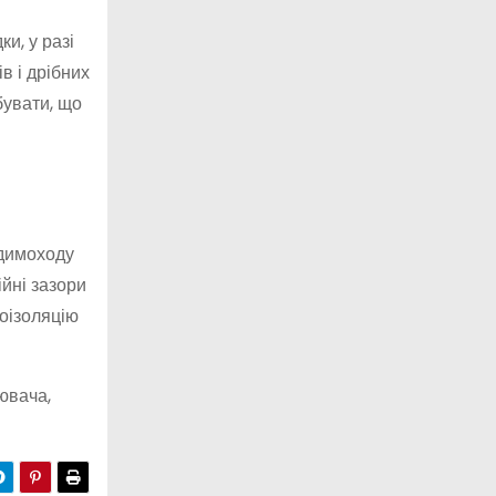
и, у разі
в і дрібних
бувати, що
 димоходу
йні зазори
оізоляцію
ювача,