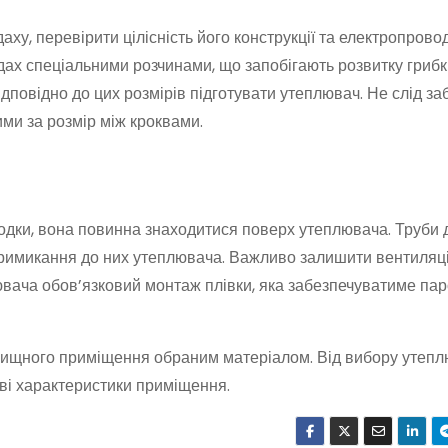
ху, перевірити цілісність його конструкції та електропроводк
ах спеціальними розчинами, що запобігають розвитку грибкі
відповідно до цих розмірів підготувати утеплювач. Не слід за
ими за розмір між кроквами.
дки, вона повинна знаходитися поверх утеплювача. Труби
римикання до них утеплювача. Важливо залишити вентиляці
вача обов’язковий монтаж плівки, яка забезпечуватиме пар
рищного приміщення обраним матеріалом. Від вибору утепл
ові характеристики приміщення.