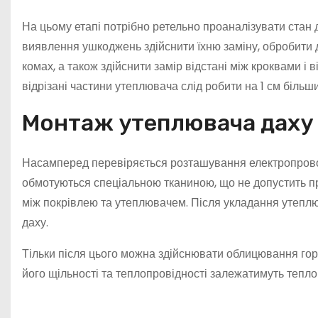
На цьому етапі потрібно ретельно проаналізувати стан да
виявлення ушкоджень здійснити їхню заміну, обробити д
комах, а також здійснити замір відстані між кроквами і 
відрізані частини утеплювача слід робити на 1 см більш
Монтаж утеплювача даху
Насамперед перевіряється розташування електропрово
обмотуються спеціальною тканиною, що не допустить п
між покрівлею та утеплювачем. Після укладання утеплю
даху.
Тільки після цього можна здійснювати облицювання го
його щільності та теплопровідності залежатимуть тепл