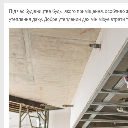
у
Під час будівництва будь-якого приміщення, особливо ж
утеплення даху. Добре утеплений дах мінімізує втрати 