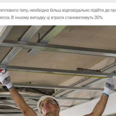
итлового типу, необхідно більш відповідально підійти до п
тепла. В іншому випадку ці втрати становитимуть 30%.