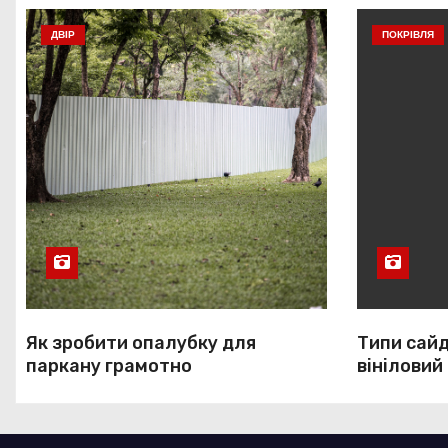
а
ДВІР
ПОКРІВЛЯ
п
и
с
і
в
Як зробити опалубку для
Типи сайд
паркану грамотно
вініловий