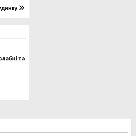
удинку
слабкі та