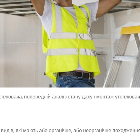
теплювача, попередній аналіз стану даху і монтаж утеплювач
видів, які мають або органічне, або неорганічне походження