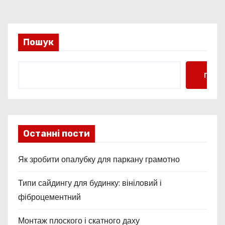
а
п
и
Пошук
с
Пошу
і
в
Останні пости
Як зробити опалубку для паркану грамотно
Типи сайдингу для будинку: вініловий і
фіброцементний
Монтаж плоского і скатного даху