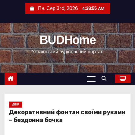
П
Пн. Сер 3rd, 2026
4:38:56 AM
е
р
е
BUDHome
й
т
Український будівельний портал
и
д
о
к
о
н
т
ДВІР
Декоративний фонтан своїми руками
е
– бездонна бочка
н
т