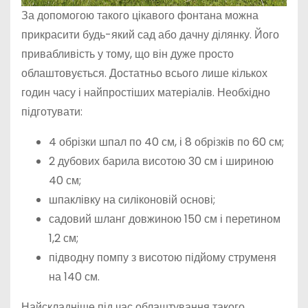
За допомогою такого цікавого фонтана можна
прикрасити будь-який сад або дачну ділянку. Його
привабливість у тому, що він дуже просто
облаштовується. Достатньо всього лише кількох
годин часу і найпростіших матеріалів. Необхідно
підготувати:
4 обрізки шпал по 40 см, і 8 обрізків по 60 см;
2 дубових барила висотою 30 см і шириною
40 см;
шпаклівку на силіконовій основі;
садовий шланг довжиною 150 см і перетином
1,2 см;
підводну помпу з висотою підйому струменя
на 140 см.
Найскладніше під час облаштування такого