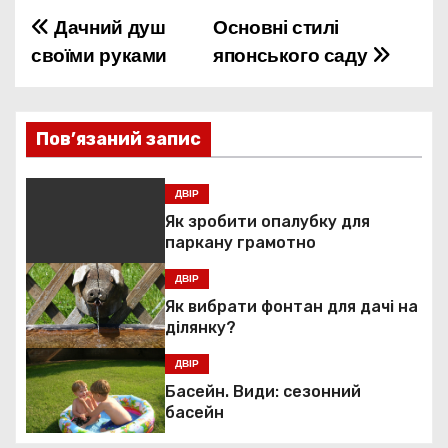
Дачний душ
Основні стилі
Н
своїми руками
японського саду
а
в
Пов’язаний запис
і
г
ДВІР
Як зробити опалубку для
а
паркану грамотно
ц
ДВІР
Як вибрати фонтан для дачі на
і
ділянку?
я
ДВІР
Басейн. Види: сезонний
з
басейн