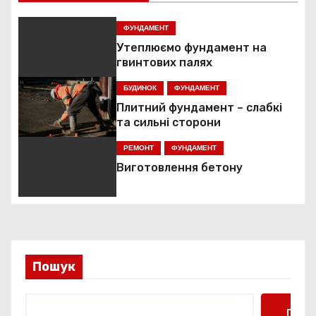
і
г
ФУНДАМЕНТ
Утеплюємо фундамент на
а
гвинтових палях
ц
БУДИНОК
ФУНДАМЕНТ
Плитний фундамент – слабкі
і
та сильні сторони
я
РЕМОНТ
ФУНДАМЕНТ
Виготовлення бетону
з
а
п
и
Пошук
с
Пошу