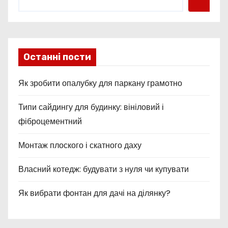
і
в
Останні пости
Як зробити опалубку для паркану грамотно
Типи сайдингу для будинку: вініловий і
фіброцементний
Монтаж плоского і скатного даху
Власний котедж: будувати з нуля чи купувати
Як вибрати фонтан для дачі на ділянку?