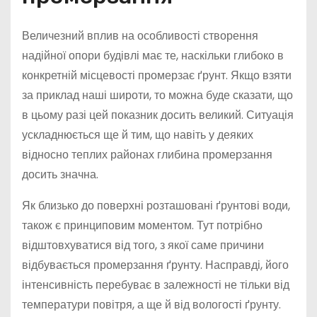
Величезний вплив на особливості створення
надійної опори будівлі має те, наскільки глибоко в
конкретній місцевості промерзає ґрунт. Якщо взяти
за приклад наші широти, то можна буде сказати, що
в цьому разі цей показник досить великий. Ситуація
ускладнюється ще й тим, що навіть у деяких
відносно теплих районах глибина промерзання
досить значна.
Як близько до поверхні розташовані ґрунтові води,
також є принциповим моментом. Тут потрібно
відштовхуватися від того, з якої саме причини
відбувається промерзання ґрунту. Насправді, його
інтенсивність перебуває в залежності не тільки від
температури повітря, а ще й від вологості ґрунту.