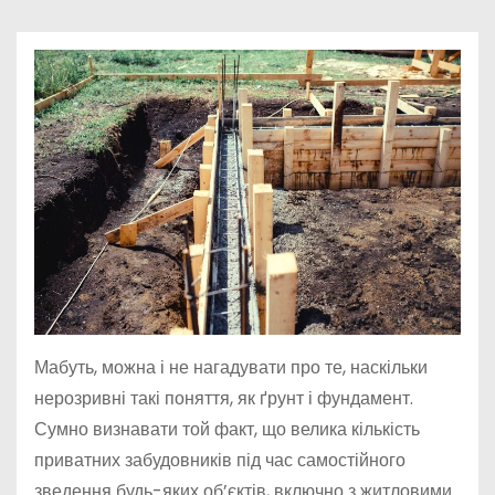
у
Мабуть, можна і не нагадувати про те, наскільки
нерозривні такі поняття, як ґрунт і фундамент.
Сумно визнавати той факт, що велика кількість
приватних забудовників під час самостійного
зведення будь-яких об’єктів, включно з житловими