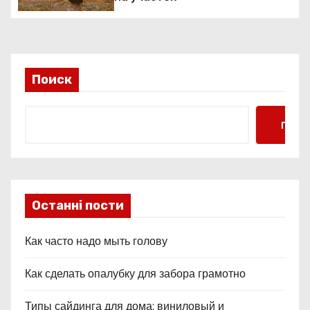
о
з
а
Поиск
п
Поис
и
с
я
Останні пости
м
Как часто надо мыть голову
Как сделать опалубку для забора грамотно
Типы сайдинга для дома: виниловый и