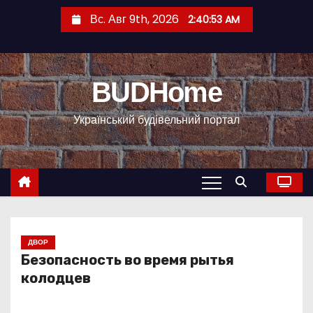
П
Вс. Авг 9th, 2026
2:40:54 AM
е
р
е
BUDHome
й
т
Український будівельний портал
и
к
с
о
д
е
р
ДВОР
Безопасность во время рытья
ж
колодцев
и
м