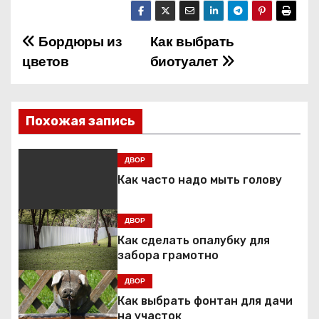
Бордюры из
Как выбрать
Н
цветов
биотуалет
а
в
Похожая запись
и
г
ДВОР
Как часто надо мыть голову
а
ц
ДВОР
Как сделать опалубку для
и
забора грамотно
я
ДВОР
Как выбрать фонтан для дачи
п
на участок