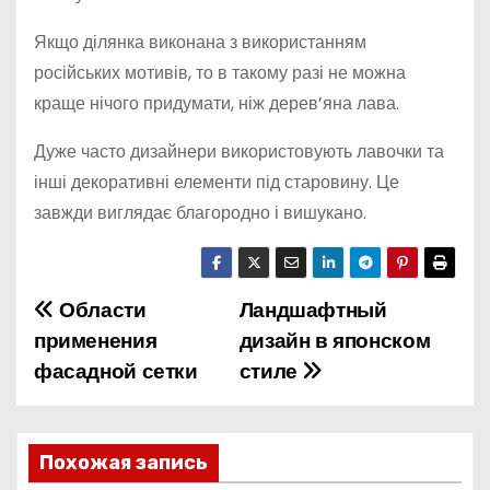
Якщо ділянка виконана з використанням
російських мотивів, то в такому разі не можна
краще нічого придумати, ніж дерев’яна лава.
Дуже часто дизайнери використовують лавочки та
інші декоративні елементи під старовину. Це
завжди виглядає благородно і вишукано.
Области
Ландшафтный
Н
применения
дизайн в японском
а
фасадной сетки
стиле
в
и
Похожая запись