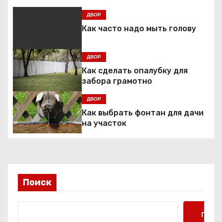
г
ДВОР
а
Как часто надо мыть голову
ц
ДВОР
и
Как сделать опалубку для
забора грамотно
я
ДВОР
п
Как выбрать фонтан для дачи
на участок
о
з
а
Поиск
п
и
Поис