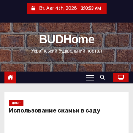
П
Вт. Авг 4th, 2026
3:10:54 AM
е
р
е
BUDHome
й
т
Український будівельний портал
и
к
с
о
д
е
р
ДВОР
Использование скамьи в саду
ж
и
м