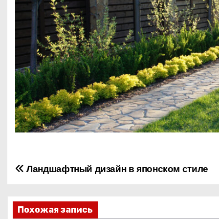
Ландшафтный дизайн в японском стиле
Н
а
в
Похожая запись