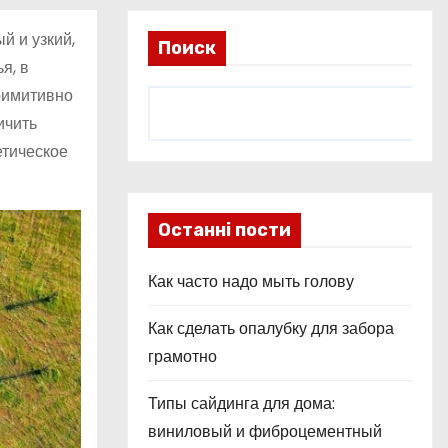
й и узкий,
Поиск
я, в
примитивно
ичить
етическое
Останні пости
Как часто надо мыть голову
Как сделать опалубку для забора
грамотно
Типы сайдинга для дома:
виниловый и фиброцементный