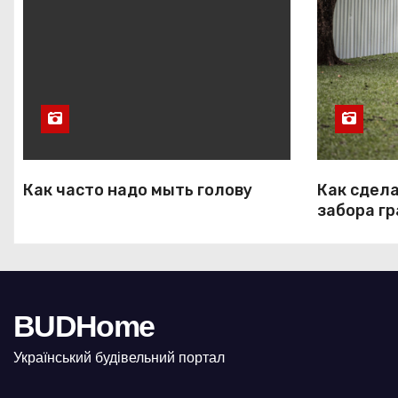
п
и
с
я
м
Как часто надо мыть голову
Как сдела
забора г
BUDHome
Український будівельний портал