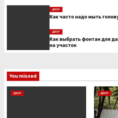
и
ДВОР
Как часто надо мыть голов
г
а
ДВОР
ц
Как выбрать фонтан для д
на участок
и
я
п
You missed
о
ДВОР
ДВОР
з
а