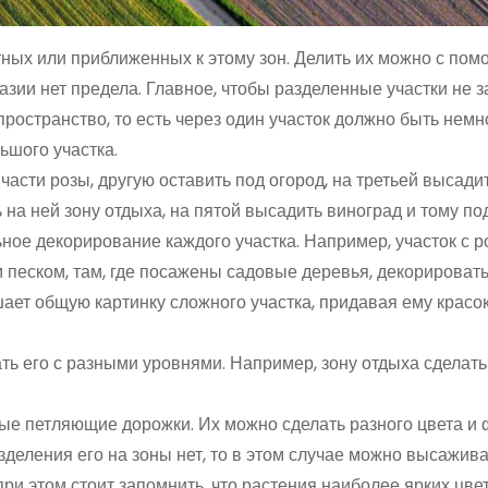
тных или приближенных к этому зон. Делить их можно с пом
тазии нет предела. Главное, чтобы разделенные участки не 
пространство, то есть через один участок должно быть немн
ьшого участка.
 части розы, другую оставить под огород, на третьей высад
 на ней зону отдыха, на пятой высадить виноград и тому по
ное декорирование каждого участка. Например, участок с 
 песком, там, где посажены садовые деревья, декорироват
ает общую картинку сложного участка, придавая ему красок
ать его с разными уровнями. Например, зону отдыха сделат
ые петляющие дорожки. Их можно сделать разного цвета и 
азделения его на зоны нет, то в этом случае можно высажив
ри этом стоит запомнить, что растения наиболее ярких цве