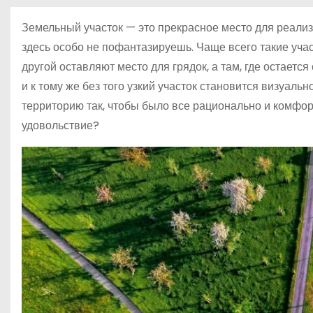
о
Земельный участок — это прекрасное место для реализа
м
здесь особо не пофантазируешь. Чаще всего такие учас
у
другой оставляют место для грядок, а там, где остает
и к тому же без того узкий участок становится визуальн
территорию так, чтобы было все рационально и комфор
удовольствие?