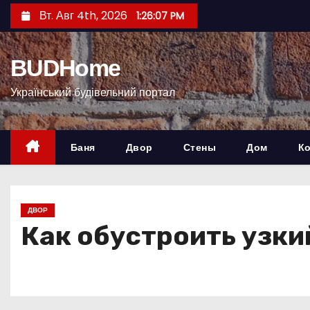
П
Вт. Авг 4th, 2026
1:26:09 PM
е
р
BUDHome
е
й
Український будівельний портал
т
и
к
Баня
Двор
Стены
Дом
К
с
о
д
ДВОР
е
Как обустроить узки
р
ж
и
м