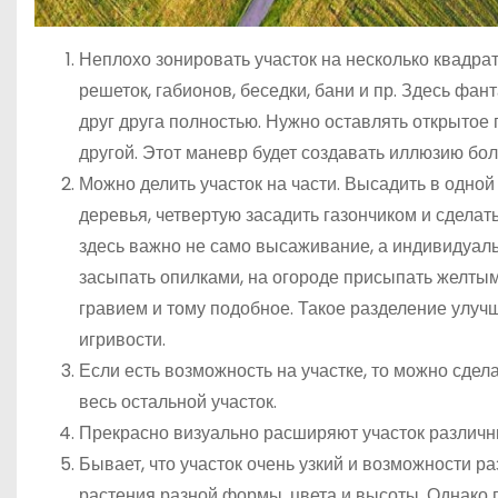
Неплохо зонировать участок на несколько квадра
решеток, габионов, беседки, бани и пр. Здесь фан
друг друга полностью. Нужно оставлять открытое 
другой. Этот маневр будет создавать иллюзию бол
Можно делить участок на части. Высадить в одной
деревья, четвертую засадить газончиком и сделать
здесь важно не само высаживание, а индивидуаль
засыпать опилками, на огороде присыпать желтым
гравием и тому подобное. Такое разделение улучш
игривости.
Если есть возможность на участке, то можно сдел
весь остальной участок.
Прекрасно визуально расширяют участок различн
Бывает, что участок очень узкий и возможности р
растения разной формы, цвета и высоты. Однако п