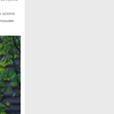
ы хотите
ленными