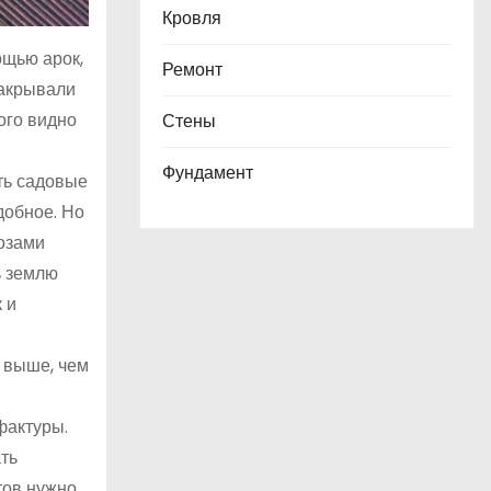
Кровля
ощью арок,
Ремонт
закрывали
ого видно
Стены
Фундамент
ить садовые
добное. Но
розами
ь землю
 и
ь выше, чем
фактуры.
ать
тов нужно