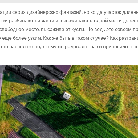
ции своих дизайнерских фантазий, но когда участок длинны
тки разбивают на части и высаживают в одной части деревь
ся свободное место, высаживают кусты. Но ведь это совсем 
о еще более узким. Как же быть в таком случае? Как разгран
тно расположено, к тому же радовало глаз и приносило эст