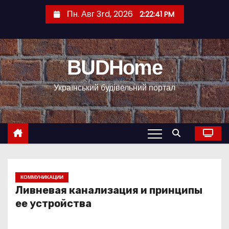
П
Пн. Авг 3rd, 2026
2:22:42 PM
е
р
е
BUDHome
й
т
Український будівельний портал
и
к
с
о
д
е
р
КОММУНИКАЦИИ
Ливневая канализация и принципы
ж
ее устройства
и
м