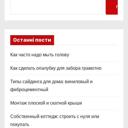
и
Поис
с
я
м
Останні пости
Как часто надо мыть голову
Как сделать опалубку для забора грамотно
Типы сайдинга для дома: виниловый и
фиброцементный
Монтаж плоской и скатной крыши
Собственный коттедж: строить с нуля или
покупать