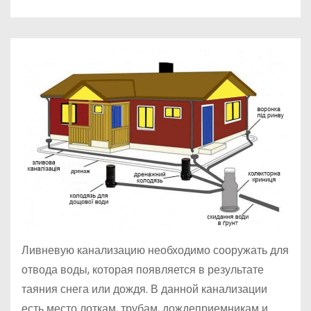
о
м
у
Ливневую канализацию необходимо сооружать для
отвода воды, которая появляется в результате
таяния снега или дождя. В данной канализации
есть место лоткам, трубам, дождеприемникам и