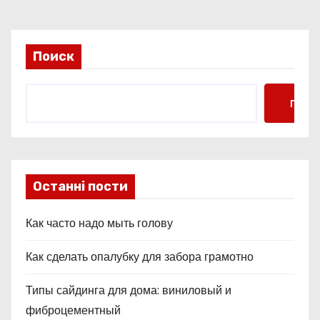
о
з
а
Поиск
п
Поис
и
с
я
Останні пости
м
Как часто надо мыть голову
Как сделать опалубку для забора грамотно
Типы сайдинга для дома: виниловый и
фиброцементный