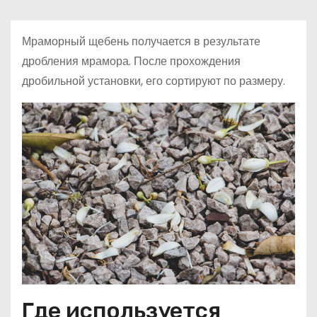
о
м
Мраморный щебень получается в результате
у
дробления мрамора. После прохождения
дробильной установки, его сортируют по размеру.
Где используется