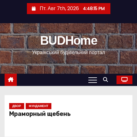
П
Пт. Авг 7th, 2026
4:48:15 PM
е
р
е
BUDHome
й
т
Український будівельний портал
и
к
с
о
д
е
р
ДВОР
ФУНДАМЕНТ
Мраморный щебень
ж
и
м