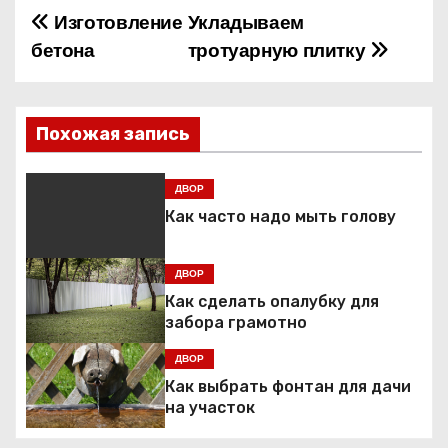
Изготовление
Укладываем
Н
бетона
тротуарную плитку
а
в
Похожая запись
и
г
ДВОР
Как часто надо мыть голову
а
ц
ДВОР
Как сделать опалубку для
и
забора грамотно
я
ДВОР
Как выбрать фонтан для дачи
п
на участок