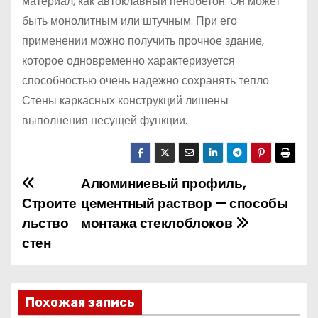
материал, как автоклавный пенобетон. Он может
быть монолитным или штучным. При его
применении можно получить прочное здание,
которое одновременно характеризуется
способностью очень надежно сохранять тепло.
Стены каркасных конструкций лишены
выполнения несущей функции.
Алюминиевый профиль,
Н
Строите
цементный раствор — способы
а
льство
монтажа стеклоблоков
стен
в
и
г
Похожая запись