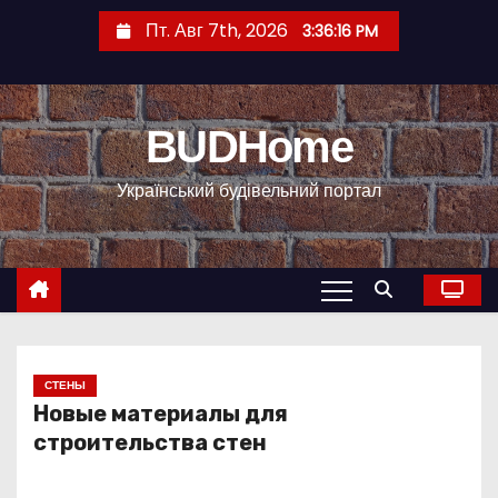
П
Пт. Авг 7th, 2026
3:36:17 PM
е
р
е
BUDHome
й
т
Український будівельний портал
и
к
с
о
д
е
р
СТЕНЫ
Новые материалы для
ж
строительства стен
и
м