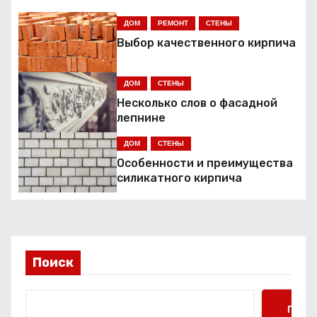
а
ДОМ
РЕМОНТ
СТЕНЫ
ц
Выбор качественного кирпича
и
ДОМ
СТЕНЫ
я
Несколько слов о фасадной
лепнине
п
ДОМ
СТЕНЫ
о
Особенности и преимущества
силикатного кирпича
з
а
п
Поиск
и
Поис