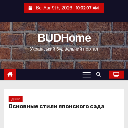
П
Вс. Авг 9th, 2026
10:02:07 AM
е
р
е
BUDHome
й
т
Український будівельний портал
и
к
с
о
д
е
р
ДВОР
Основные стили японского сада
ж
и
м