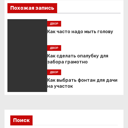
и
Похожая запись
г
ДВОР
а
Как часто надо мыть голову
ц
ДВОР
и
Как сделать опалубку для
забора грамотно
я
ДВОР
п
Как выбрать фонтан для дачи
на участок
о
з
а
Поиск
п