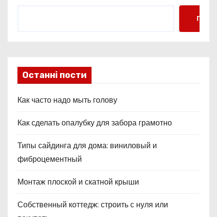
и
Поис
с
я
м
Останні пости
Как часто надо мыть голову
Как сделать опалубку для забора грамотно
Типы сайдинга для дома: виниловый и
фиброцементный
Монтаж плоской и скатной крыши
Собственный коттедж: строить с нуля или