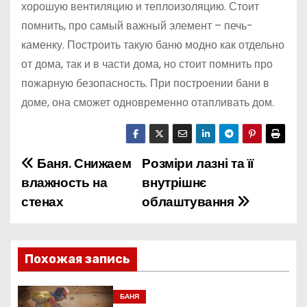
хорошую вентиляцию и теплоизоляцию. Стоит
помнить, про самый важный элемент – печь-
каменку. Построить такую баню модно как отдельно
от дома, так и в части дома, но стоит помнить про
пожарную безопасность. При построении бани в
доме, она сможет одновременно отапливать дом.
Баня. Снижаем
Розміри лазні та її
Н
влажность на
внутрішнє
а
стенах
облаштування
в
и
Похожая запись
г
БАНЯ