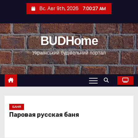
П
Вс. Авг 9th, 2026
7:00:28 AM
е
р
е
BUDHome
й
т
Український будівельний портал
и
к
с
о
д
е
р
БАНЯ
Паровая русская баня
ж
и
м