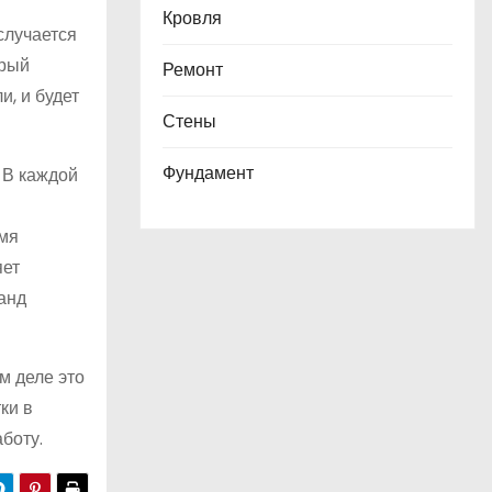
Кровля
случается
орый
Ремонт
, и будет
Стены
Фундамент
 В каждой
умя
яет
анд
м деле это
ки в
боту.