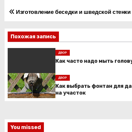
Изготовление беседки и шведской стенки
Н
а
в
Похожая запись
и
ДВОР
Как часто надо мыть голов
г
а
ДВОР
ц
Как выбрать фонтан для д
на участок
и
я
п
You missed