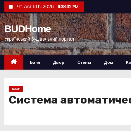
П
Чт. Авг 6th, 2026
11:38:33 PM
е
р
BUDHome
е
й
Український будівельний портал
т
и
к
Баня
Двор
Стены
Дом
К
с
о
д
ДВОР
е
Система автоматиче
р
ж
и
м