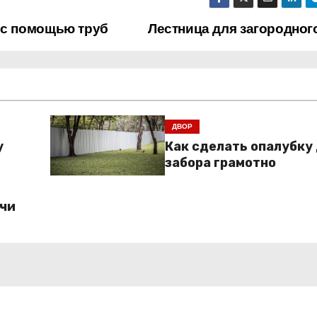
 с помощью труб
Лестница для загородног
ДВОР
у
Как сделать опалубку
забора грамотно
ачи