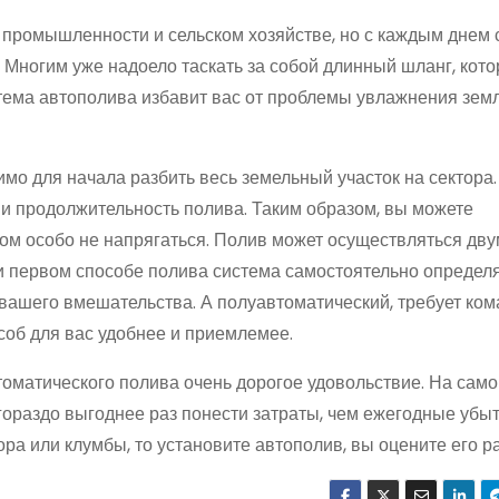
 промышленности и сельском хозяйстве, но с каждым днем 
. Многим уже надоело таскать за собой длинный шланг, кот
тема автополива избавит вас от проблемы увлажнения земли
имо для начала разбить весь земельный участок на сектора.
и продолжительность полива. Таким образом, вы можете
ом особо не напрягаться. Полив может осуществляться дв
и первом способе полива система самостоятельно определ
 вашего вмешательства. А полуавтоматический, требует ком
соб для вас удобнее и приемлемее.
томатического полива очень дорогое удовольствие. На само
гораздо выгоднее раз понести затраты, чем ежегодные убыт
ра или клумбы, то установите автополив, вы оцените его ра