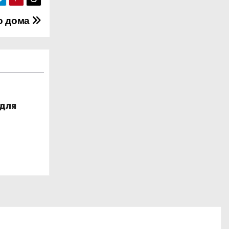
о дома
 для