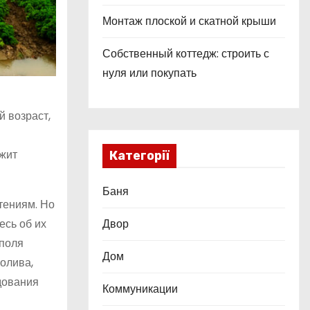
Монтаж плоской и скатной крыши
Собственный коттедж: строить с
нуля или покупать
й возраст,
ржит
Категорії
Баня
тениям. Но
Двор
есь об их
 поля
Дом
полива,
дования
Коммуникации