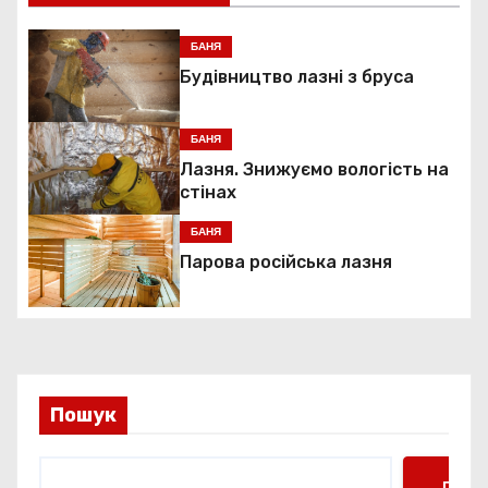
і
БАНЯ
г
Будівництво лазні з бруса
а
БАНЯ
ц
Лазня. Знижуємо вологість на
стінах
і
БАНЯ
я
Парова російська лазня
з
а
п
Пошук
и
Пошу