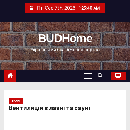
П
Пт. Сер 7th, 2026
1:25:41 AM
е
р
е
BUDHome
й
т
Український будівельний портал
и
д
о
к
о
н
т
БАНЯ
Вентиляція в лазні та сауні
е
н
т