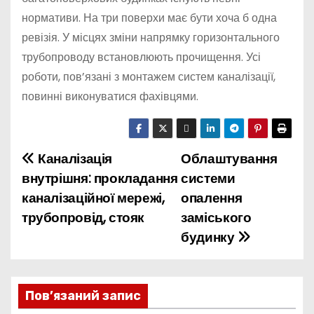
нормативи. На три поверхи має бути хоча б одна
ревізія. У місцях зміни напрямку горизонтального
трубопроводу встановлюють прочищення. Усі
роботи, пов’язані з монтажем систем каналізації,
повинні виконуватися фахівцями.
Каналізація
Облаштування
Н
внутрішня: прокладання
системи
а
каналізаційної мережі,
опалення
трубопровід, стояк
заміського
в
будинку
і
г
Пов’язаний запис
а