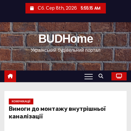
П
Сб. Сер 8th, 2026
5:55:16 AM
е
р
е
BUDHome
й
т
Український будівельний портал
и
д
о
к
о
н
т
КОМУНІКАЦІЇ
Вимоги до монтажу внутрішньої
е
каналізації
н
т