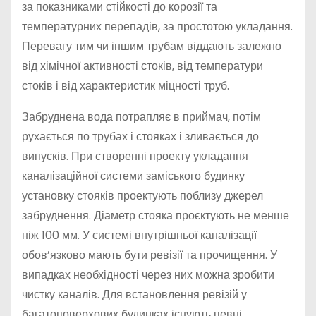
за показниками стійкості до корозії та
температурних перепадів, за простотою укладання.
Перевагу тим чи іншим трубам віддають залежно
від хімічної активності стоків, від температури
стоків і від характеристик міцності труб.
Забруднена вода потрапляє в приймач, потім
рухається по трубах і стояках і зливається до
випусків. При створенні проекту укладання
каналізаційної системи заміського будинку
установку стояків проектують поблизу джерел
забруднення. Діаметр стояка проєктують не менше
ніж 100 мм. У системі внутрішньої каналізації
обов’язково мають бути ревізії та прочищення. У
випадках необхідності через них можна зробити
чистку каналів. Для встановлення ревізій у
багатоповерхових будинках існують певні