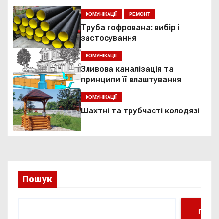
ц
КОМУНІКАЦІЇ
РЕМОНТ
Труба гофрована: вибір і
і
застосування
я
КОМУНІКАЦІЇ
Зливова каналізація та
з
принципи її влаштування
а
КОМУНІКАЦІЇ
Шахтні та трубчасті колодязі
п
и
с
і
Пошук
в
Пошу