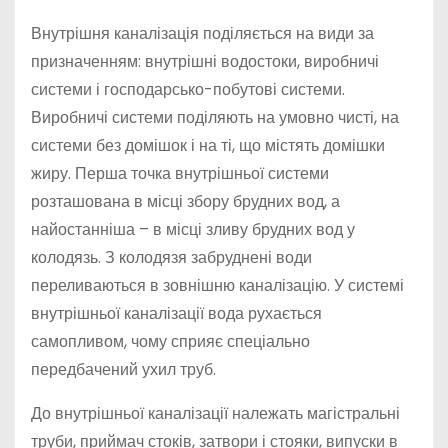
Внутрішня каналізація поділяється на види за
призначенням: внутрішні водостоки, виробничі
системи і господарсько-побутові системи.
Виробничі системи поділяють на умовно чисті, на
системи без домішок і на ті, що містять домішки
жиру. Перша точка внутрішньої системи
розташована в місці збору брудних вод, а
найостанніша – в місці зливу брудних вод у
колодязь. З колодязя забруднені води
переливаються в зовнішню каналізацію. У системі
внутрішньої каналізації вода рухається
самопливом, чому сприяє спеціально
передбачений ухил труб.
До внутрішньої каналізації належать магістральні
труби, приймач стоків, затвори і стояки, випуски в