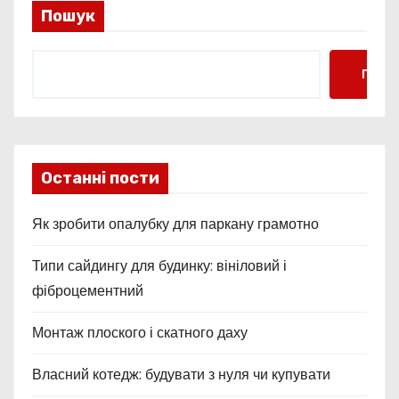
с
Пошук
і
Пошу
в
Останні пости
Як зробити опалубку для паркану грамотно
Типи сайдингу для будинку: вініловий і
фіброцементний
Монтаж плоского і скатного даху
Власний котедж: будувати з нуля чи купувати