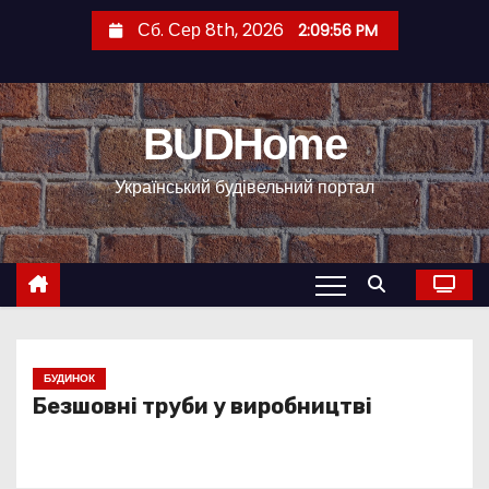
П
Сб. Сер 8th, 2026
2:09:57 PM
е
р
е
BUDHome
й
т
Український будівельний портал
и
д
о
к
о
н
т
БУДИНОК
Безшовні труби у виробництві
е
н
т