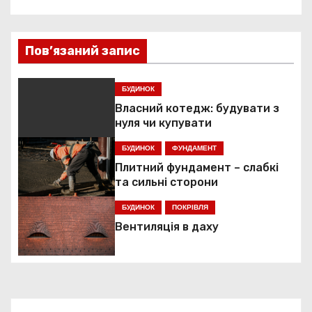
і
г
Пов’язаний запис
а
БУДИНОК
ц
Власний котедж: будувати з
нуля чи купувати
і
БУДИНОК
ФУНДАМЕНТ
я
Плитний фундамент – слабкі
та сильні сторони
з
БУДИНОК
ПОКРІВЛЯ
а
Вентиляція в даху
п
и