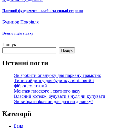
Плитний фундамент – слабкі та сильні сторони
Будинок
Покрівля
Вентиляція в даху
Пошук
Пошук
Останні пости
Як зробити опалубку для паркану грамотно
Типи сайдингу для будинку: вініловий і
фіброцементний
Монтаж плоского і скатного даху
Власний котедж: будувати з нуля чи купувати
Як вибрати фонтан для дачі на ділянку?
Категорії
Баня