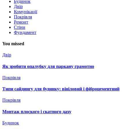
Будинок
Двір
Комунікації
Покрівля
Ремонт
Стіни
Фундамент
You missed
Двір
Як зробити опалубку для паркану грамотно
Покрівля
Типи сайдингу для будинку: вініловий і фіброцементний
Покрівля
Монтаж плоского і скатного даху
Будинок