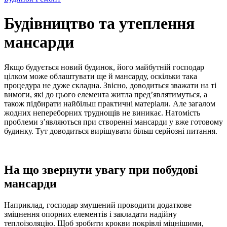
Будівництво та утеплення
мансарди
Якщо будується новий будинок, його майбутній господар
цілком може облаштувати ще й мансарду, оскільки така
процедура не дуже складна. Звісно, доводиться зважати на ті
вимоги, які до цього елемента житла пред’являтимуться, а
також підбирати найбільш практичні матеріали. Але загалом
жодних непереборних труднощів не виникає. Натомість
проблеми з’являються при створенні мансарди у вже готовому
будинку. Тут доводиться вирішувати більш серйозні питання.
На що звернути увагу при побудові
мансарди
Наприклад, господар змушений проводити додаткове
зміцнення опорних елементів і закладати надійну
теплоізоляцію. Щоб зробити крокви покрівлі міцнішими,