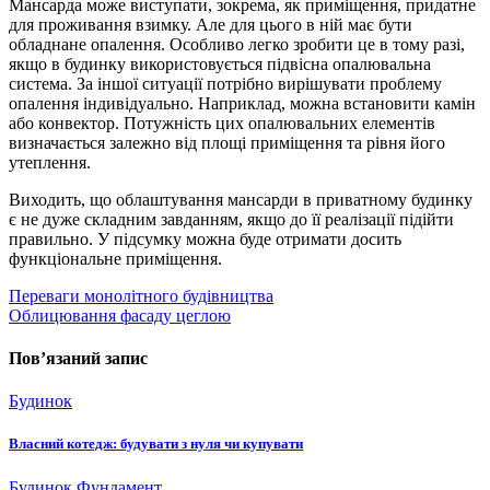
Мансарда може виступати, зокрема, як приміщення, придатне
для проживання взимку. Але для цього в ній має бути
обладнане опалення. Особливо легко зробити це в тому разі,
якщо в будинку використовується підвісна опалювальна
система. За іншої ситуації потрібно вирішувати проблему
опалення індивідуально. Наприклад, можна встановити камін
або конвектор. Потужність цих опалювальних елементів
визначається залежно від площі приміщення та рівня його
утеплення.
Виходить, що облаштування мансарди в приватному будинку
є не дуже складним завданням, якщо до її реалізації підійти
правильно. У підсумку можна буде отримати досить
функціональне приміщення.
Навігація
Переваги монолітного будівництва
Облицювання фасаду цеглою
записів
Пов’язаний запис
Будинок
Власний котедж: будувати з нуля чи купувати
Будинок
Фундамент