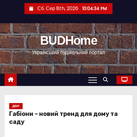
П
Сб. Сер 8th, 2026
10:04:35 PM
е
р
е
BUDHome
й
т
Український будівельний портал
и
д
о
к
о
н
т
ДВІР
Габіони – новий тренд для дому та
е
саду
н
т