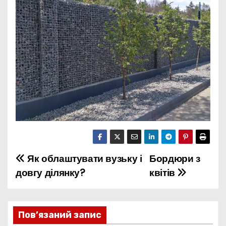
Як облаштувати вузьку і
Бордюри з
Н
довгу ділянку?
квітів
а
в
Пов’язаний запис