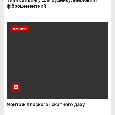
Типи сайдингу для будинку: вініловий і
фіброцементний
ПОКРІВЛЯ
Монтаж плоского і скатного даху