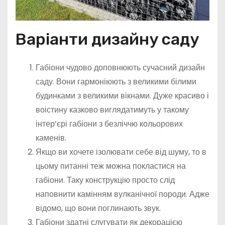
Варіанти дизайну саду
Габіони чудово доповнюють сучасний дизайн
саду. Вони гармоніюють з великими білими
будинками з великими вікнами. Дуже красиво і
воістину казково виглядатимуть у такому
інтер’єрі габіони з безліччю кольорових
каменів.
Якщо ви хочете ізолювати себе від шуму, то в
цьому питанні теж можна покластися на
габіони. Таку конструкцію просто слід
наповнити камінням вулканічної породи. Адже
відомо, що вони поглинають звук.
Габіони здатні слугувати як декорацією