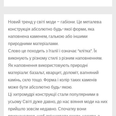
у
Новий тренд у світі моди – габіони. Це металева
конструкція абсолютно будь-якої форми, яка
наповнена каменем, галькою або іншими
природними матеріалами.
Слово це походить з Італії і означає “клітка”. Їх
виконують у різному стилі з різним наповненням.
Як наповнення використовують природні
матеріали: базальт, кварцит, доломіт, вапняний
камінь, скло тощо. Форма і колір таких каменів
може бути абсолютно будь-якою.
Ці хитромудрі конструкції стали популярними в
усьому Світі дуже давно, до нас віяння моди на них
прийшло зовсім недавно. Спочатку вони