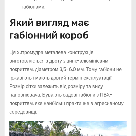
габіонами.
Який вигляд має
габіонний короб
Ця хитромудра металева конструкція
виготовляється з дроту з цинк-алюмінієвим
покриттям, діаметром 3,5-6,0 мм. Тому габіони не
іржавіють і мають довгий термін експлуатації.
Розмір сітки залежить від розміру та виду
наповнювача. Бувають садові габіони з ПВХ-
покриттям, яке найбільш практичне в агресивному
середовищі.