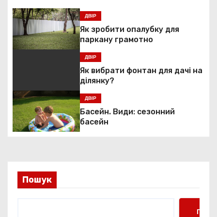
і
г
ДВІР
Як зробити опалубку для
а
паркану грамотно
ц
ДВІР
Як вибрати фонтан для дачі на
і
ділянку?
я
ДВІР
Басейн. Види: сезонний
з
басейн
а
п
и
Пошук
с
Пошу