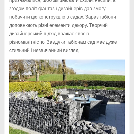
призначалися, щоб зміцнювати схили, насипи, а
згодом політ фантазії дизайнерів дав змогу
побачити цю конструкцію в садах. Зараз габіони
доповнюють різні елементи декору. Творчий
дизайнерський підхід вражає своєю
різноманітністю. Завдяки габіонам сад має дуже
стильний і незвичайний вигляд.