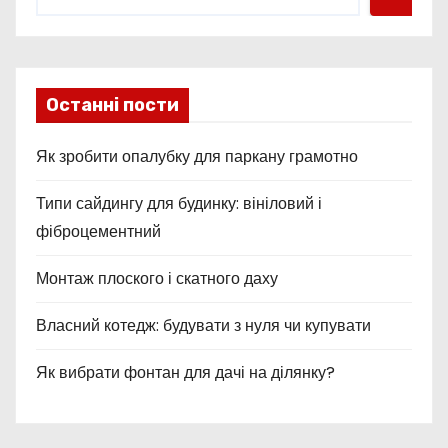
і
в
Останні пости
Як зробити опалубку для паркану грамотно
Типи сайдингу для будинку: вініловий і
фіброцементний
Монтаж плоского і скатного даху
Власний котедж: будувати з нуля чи купувати
Як вибрати фонтан для дачі на ділянку?