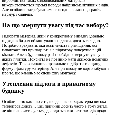
виробництва таких оздоблювальних матеріалів
використовуються гірські породи найрізноманітніших видів.
Але особливо затребуваними сьогодні є сланець, граніт,
мармур і сланець.
На що звернути увагу під час вибору?
Підібрати матеріал, який у конкретному випадку ідеально
підходив би для облаштування підлоги, досить складно.
Потрібно врахувати, яка освітленість приміщення, які
навантаження припадають на підлогову поверхню в цій
кімнаті. Але в будь-якому разі необхідно звернути увагу на
якість плитки. Покриття не повинно мати якихось помітних
дефектів. Також важливо правильно підібрати товщину,
форму і фактуру матеріалу. Але при цьому не варто забувати
про те, що камінь має специфіку монтажу.
Утеплення підлоги в приватному
будинку
Особливістю каменю є те, що для нього характерна висока
теплопровідність. З цієї причини досить часто в тому житлі,
де він використовується, доводиться вживати заходів щодо