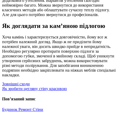
додаткового утеплення. Варіантів утеплення сьогодні
неймовірно багато. Можна звернутися до використання
класичних методів або облаштувати сучасну теплу підлогу.
Але для цього потрібно звернутися до професіоналів.
Як доглядати за кам’яною підлогою
Хоча камінь і характеризується довговічністю, йому все ж
потрібен належний догляд. Якщо ж не приділити йому
належної уваги, він досить швидко прийде в непридатність.
Необхідно регулярно протирати поверхню підлоги за
допомогою губки, змоченої в мийному складі. Щоб уникнути
утворення серйозних забруднень, можна використовувати
різні методи полірування. Для запобігання виникненню
подряпин необхідно закріплювати на ніжках меблів спеціальні
накладки.
Навігація
Зовнішні сходи
Як зробити цегляну стіну красивою
записів
Пов’язаний запис
Будинок
Ремонт
Стіни