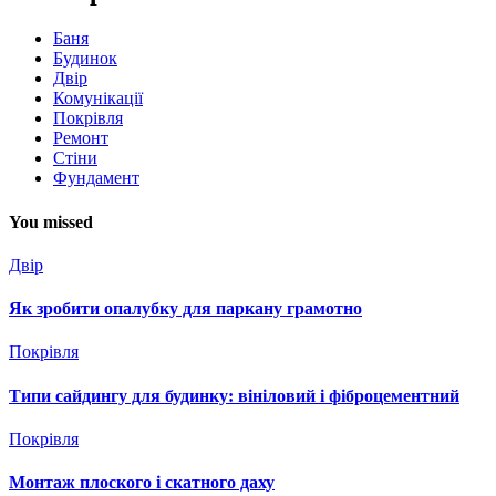
Баня
Будинок
Двір
Комунікації
Покрівля
Ремонт
Стіни
Фундамент
You missed
Двір
Як зробити опалубку для паркану грамотно
Покрівля
Типи сайдингу для будинку: вініловий і фіброцементний
Покрівля
Монтаж плоского і скатного даху