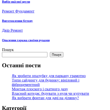
Вибір якісної цегли
Ремонт
Фундамент
Виготовлення бетону
Двір
Ремонт
Опалення гаража своїми руками
Пошук
Пошук
Останні пости
Як зробити опалубку для паркану грамотно
Типи сайдингу для будинку: вініловий і
фіброцементний
Монтаж плоского і скатного даху
Власний котедж: будувати з нуля чи купувати
Як вибрати фонтан для дачі на ділянку?
Категорії