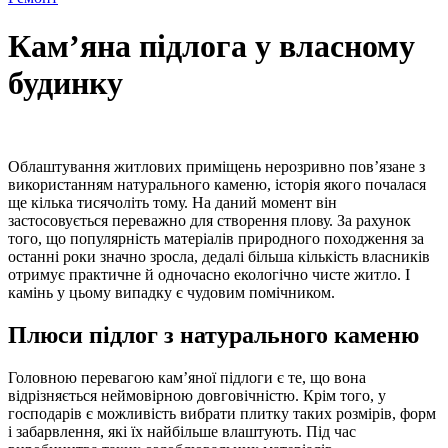
Кам’яна підлога у власному
будинку
Облаштування житлових приміщень нерозривно пов’язане з
використанням натурального каменю, історія якого почалася
ще кілька тисячоліть тому. На даний момент він
застосовується переважно для створення плову. За рахунок
того, що популярність матеріалів природного походження за
останні роки значно зросла, дедалі більша кількість власників
отримує практичне й одночасно екологічно чисте житло. І
камінь у цьому випадку є чудовим помічником.
Плюси підлог з натурального каменю
Головною перевагою кам’яної підлоги є те, що вона
відрізняється неймовірною довговічністю. Крім того, у
господарів є можливість вибрати плитку таких розмірів, форм
і забарвлення, які їх найбільше влаштують. Під час