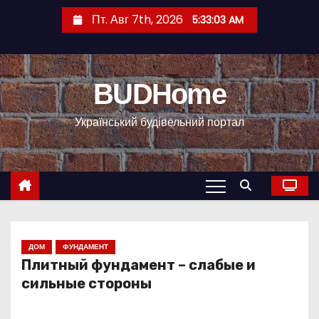
П
Пт. Авг 7th, 2026
5:33:04 AM
е
р
е
BUDHome
й
т
Український будівельний портал
и
к
с
о
д
е
р
ДОМ
ФУНДАМЕНТ
Плитный фундамент – слабые и
ж
сильные стороны
и
м