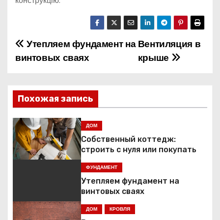
конструкцію.
Утепляем фундамент на
Вентиляция в
Н
винтовых сваях
крыше
а
в
Похожая запись
и
г
ДОМ
Собственный коттедж:
а
строить с нуля или покупать
ц
ФУНДАМЕНТ
Утепляем фундамент на
и
винтовых сваях
я
ДОМ
КРОВЛЯ