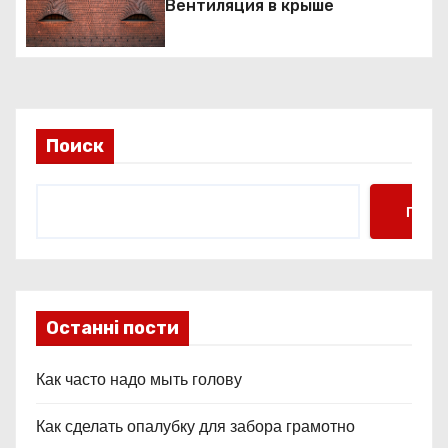
Вентиляция в крыше
п
о
з
а
Поиск
п
Поис
и
с
я
Останні пости
м
Как часто надо мыть голову
Как сделать опалубку для забора грамотно