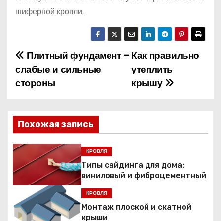
шиферной кровли.
Плитный фундамент –
Как правильно
Н
слабые и сильные
утеплить
а
стороны
крышу
в
и
Похожая запись
г
КРОВЛЯ
а
Типы сайдинга для дома:
виниловый и фиброцементный
ц
КРОВЛЯ
и
Монтаж плоской и скатной
крыши