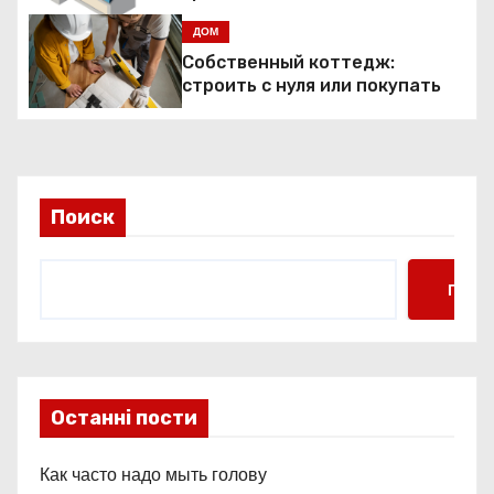
я
ДОМ
п
Собственный коттедж:
строить с нуля или покупать
о
з
а
Поиск
п
и
Поис
с
я
м
Останні пости
Как часто надо мыть голову