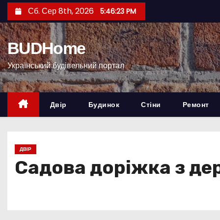
П
Сб. Сер 8th, 2026
5:46:24 PM
е
р
BUDHome
е
й
Український будівельний портал
т
и
д
Двір
Будинок
Стіни
Ремонт
о
к
о
ДВІР
н
Садова доріжка з де
т
е
н
т