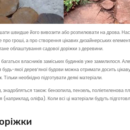
ішати швидше його вивозити або розпилювати на дрова. Насп
не про гроші, а про створення цікавих дизайнерських елемент
тане облаштування садової доріжки з деревини.
у багатьох власників заміських будинків уже замилилося. Але
я будь-якої дерев’яної будови можна отримати досить цікаву
. Тільки необхідно підготувати деякі матеріали.
, знадобляться також: бензопила, пензель, поліетиленова пл
я (наприклад, оліфа). Коли всі ці матеріали будуть підготовл
доріжки