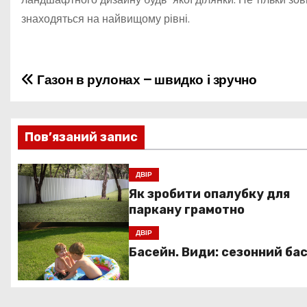
знаходяться на найвищому рівні.
Газон в рулонах – швидко і зручно
Н
а
в
Пов’язаний запис
і
ДВІР
Як зробити опалубку для
г
паркану грамотно
а
ДВІР
ц
Басейн. Види: сезонний ба
і