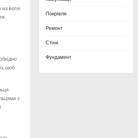
 на вогні
Покрівля
тя
Ремонт
Стіни
Фундамент
обхідно
го, щоб
льця
ільцями з
і
ість