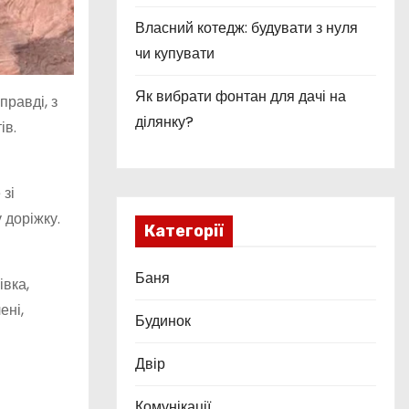
Власний котедж: будувати з нуля
чи купувати
Як вибрати фонтан для дачі на
равді, з
ділянку?
ів.
 зі
 доріжку.
Категорії
Баня
івка,
ені,
Будинок
Двір
Комунікації