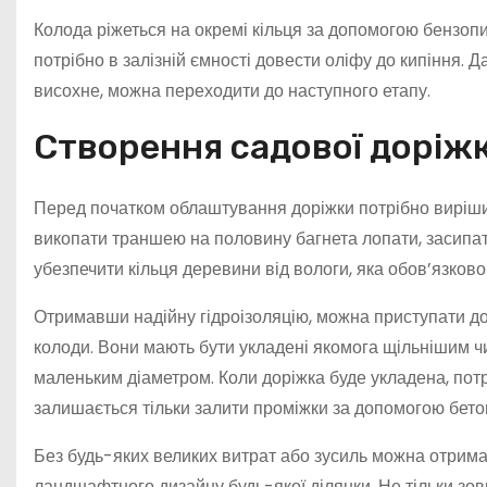
Колода ріжеться на окремі кільця за допомогою бензопи
потрібно в залізній ємності довести оліфу до кипіння. 
висохне, можна переходити до наступного етапу.
Створення садової доріж
Перед початком облаштування доріжки потрібно вирішити
викопати траншею на половину багнета лопати, засипати
убезпечити кільця деревини від вологи, яка обов’язково
Отримавши надійну гідроізоляцію, можна приступати до 
колоди. Вони мають бути укладені якомога щільнішим чи
маленьким діаметром. Коли доріжка буде укладена, потрі
залишається тільки залити проміжки за допомогою бетону
Без будь-яких великих витрат або зусиль можна отримат
ландшафтного дизайну будь-якої ділянки. Не тільки зовн