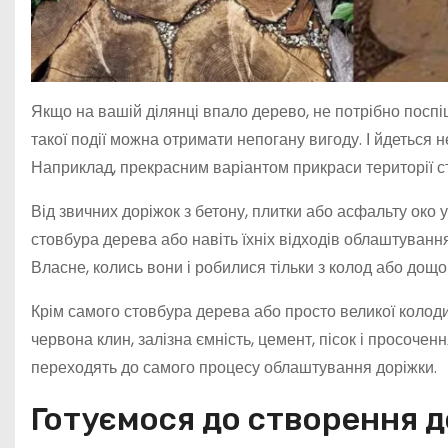
Якщо на вашій ділянці впало дерево, не потрібно посп
такої події можна отримати непогану вигоду. І йдеться 
Наприклад, прекрасним варіантом прикраси території с
Від звичних доріжок з бетону, плитки або асфальту око 
стовбура дерева або навіть їхніх відходів облаштуванн
Власне, колись вони і робилися тільки з колод або дощок
Крім самого стовбура дерева або просто великої колоди
червона клин, залізна ємність, цемент, пісок і просоченн
переходять до самого процесу облаштування доріжки.
Готуємося до створення 