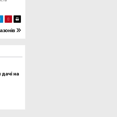
газонів
 дачі на