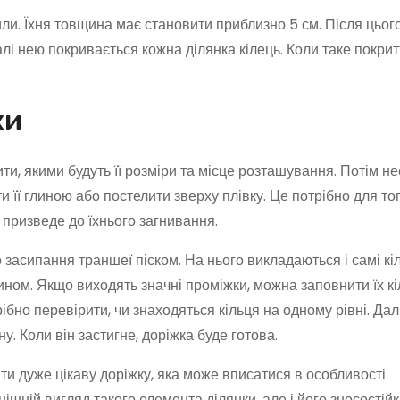
ли. Їхня товщина має становити приблизно 5 см. Після цього
Далі нею покривається кожна ділянка кілець. Коли таке покрит
ки
, якими будуть її розміри та місце розташування. Потім не
 її глиною або постелити зверху плівку. Це потрібно для то
 призведе до їхнього загнивання.
засипання траншеї піском. На нього викладаються і самі кі
ном. Якщо виходять значні проміжки, можна заповнити їх к
бно перевірити, чи знаходяться кільця на одному рівні. Дал
. Коли він застигне, доріжка буде готова.
и дуже цікаву доріжку, яка може вписатися в особливості
ішній вигляд такого елемента ділянки, але і його зносостійк