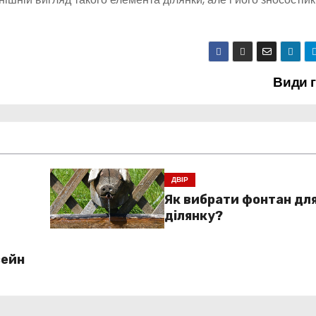
Види 
ДВІР
Як вибрати фонтан для
ділянку?
сейн