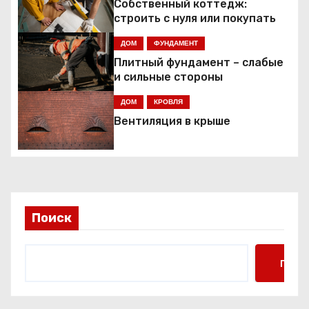
Собственный коттедж:
а
строить с нуля или покупать
ц
ДОМ
ФУНДАМЕНТ
Плитный фундамент – слабые
и
и сильные стороны
я
ДОМ
КРОВЛЯ
Вентиляция в крыше
п
о
з
а
Поиск
п
Поис
и