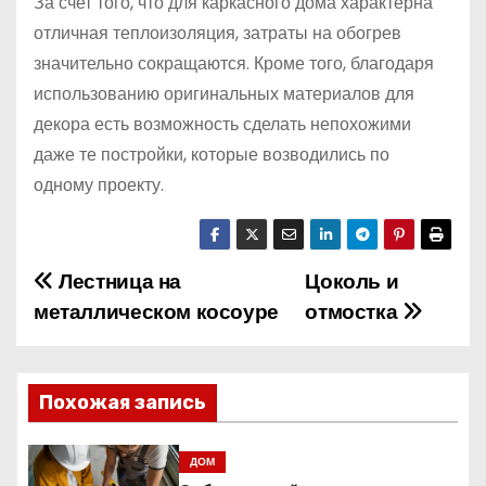
За счет того, что для каркасного дома характерна
отличная теплоизоляция, затраты на обогрев
значительно сокращаются. Кроме того, благодаря
использованию оригинальных материалов для
декора есть возможность сделать непохожими
даже те постройки, которые возводились по
одному проекту.
Лестница на
Цоколь и
Н
металлическом косоуре
отмостка
а
в
Похожая запись
и
г
ДОМ