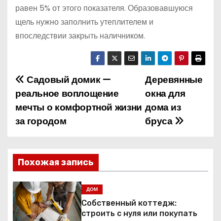
равен 5% от этого показателя. Образовавшуюся
щель нужно заполнить утеплителем и
впоследствии закрыть наличником.
Садовый домик —
Деревянные
Н
реальное воплощение
окна для
а
мечты о комфортной жизни
дома из
за городом
бруса
в
и
г
Похожая запись
а
ДОМ
ц
Собственный коттедж:
строить с нуля или покупать