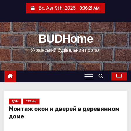
П
Вс. Авг 9th, 2026
3:36:22 AM
е
р
е
BUDHome
й
т
Український будівельний портал
и
к
с
о
д
е
р
ДОМ
СТЕНЫ
Монтаж окон и дверей в деревянном
ж
доме
и
м