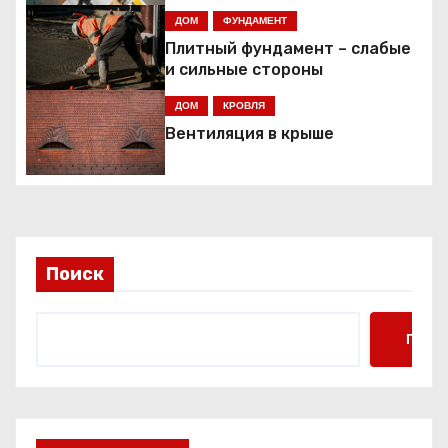
и
ДОМ
ФУНДАМЕНТ
я
Плитный фундамент – слабые
и сильные стороны
п
ДОМ
КРОВЛЯ
о
Вентиляция в крыше
з
а
п
Поиск
и
Поис
с
я
м