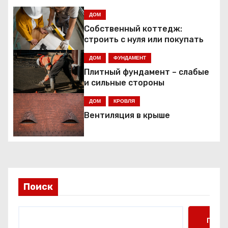
а
ДОМ
ц
Собственный коттедж:
строить с нуля или покупать
и
ДОМ
ФУНДАМЕНТ
я
Плитный фундамент – слабые
и сильные стороны
п
ДОМ
КРОВЛЯ
о
Вентиляция в крыше
з
а
п
Поиск
и
Поис
с