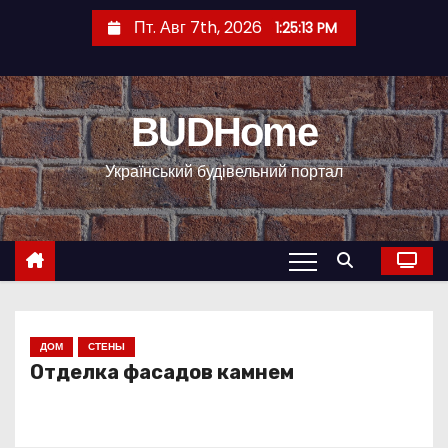
П
Пт. Авг 7th, 2026
1:25:13 PM
е
р
е
BUDHome
й
т
Український будівельний портал
и
к
с
о
д
е
р
ДОМ
СТЕНЫ
Отделка фасадов камнем
ж
и
м